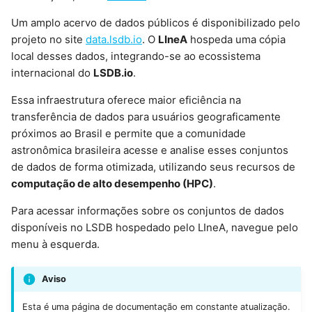
d
Um amplo acervo de dados públicos é disponibilizado pelo
o
projeto no site
data.lsdb.io
. O
LIneA
hospeda uma cópia
local desses dados, integrando-se ao ecossistema
a
internacional do
LSDB.io
.
p
Essa infraestrutura oferece maior eficiência na
e
transferência de dados para usuários geograficamente
próximos ao Brasil e permite que a comunidade
s
astronômica brasileira acesse e analise esses conjuntos
q
de dados de forma otimizada, utilizando seus recursos de
computação de alto desempenho (HPC)
.
u
Para acessar informações sobre os conjuntos de dados
i
disponíveis no LSDB hospedado pelo LIneA, navegue pelo
s
menu à esquerda.
a
Aviso
Esta é uma página de documentação em constante atualização.