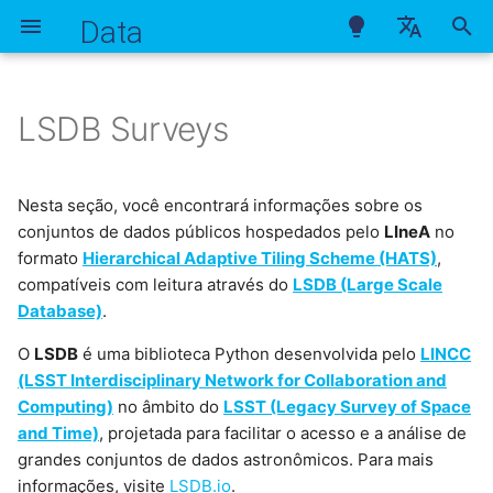
Data
I
Português
n
English
LSDB Surveys
Rubin DP1 Object (Lite)
DES DR2
DESI DR1 (z-catalog)
Gaia DR3
HSC PDR3 g
Pan-STARRS1 (objects)
DR4
Lightcurve
AllWISE
ZTF DR14 Objects
DES Y6 Gold IR
i
Español
c
DES Y6 Gold
HSC PDR3 r
Pan-STARRS1 (detection)
Photometry
TIC
NEOWISE
ZTF DR14 Source
LSST Photo-z Server
Nesta seção, você encontrará informações sobre os
conjuntos de dados públicos hospedados pelo
LIneA
no
i
HSC PDR3 i
ZTF DR23 Objects
Redshifts Públicos
formato
Hierarchical Adaptive Tiling Scheme (HATS)
,
a
compatíveis com leitura através do
LSDB (Large Scale
Database)
.
HSC PDR3 z
ZTF DR23 Lightcurves
Predições de Ocultações
l
Estelares
i
O
LSDB
é uma biblioteca Python desenvolvida pelo
LINCC
HSC PDR3 y
ZTF DR24 Objects
(LSST Interdisciplinary Network for Collaboration and
z
Catálogos de Aglomerados
Computing)
no âmbito do
LSST (Legacy Survey of Space
WaZP
ZTF DR24 Lightcurves
a
and Time)
, projetada para facilitar o acesso e a análise de
grandes conjuntos de dados astronômicos. Para mais
n
informações, visite
LSDB.io
.