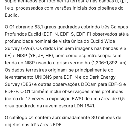
suplementados por fotometria terrestre nas bandas u, g, r,
d
i e z, processados com versões iniciais dos pipelines do
Euclid.
o
a
O Q1 abrange 63,1 graus quadrados cobrindo três Campos
Profundos Euclid (EDF-N, EDF-S, EDF-F) observados até a
p
profundidade nominal de visita única do Euclid Wide
e
Survey (EWS). Os dados incluem imagens nas bandas VIS
(IE) e NISP (YE, JE, HE), bem como espectroscopia sem
s
fenda do NISP usando o grism vermelho (1,206–1,892 µm).
q
Os dados terrestres originam-se principalmente do
levantamento UNIONS para EDF-N e do Dark Energy
u
Survey (DES) e outras observações DECam para EDF-S e
i
EDF-F. O Q1 também inclui observações mais profundas
(cerca de 17 vezes a exposição EWS) de uma área de 0,5
s
grau quadrado na nuvem escura LDN 1641.
a
O catálogo Q1 contém aproximadamente 30 milhões de
objetos nas três áreas EDF.