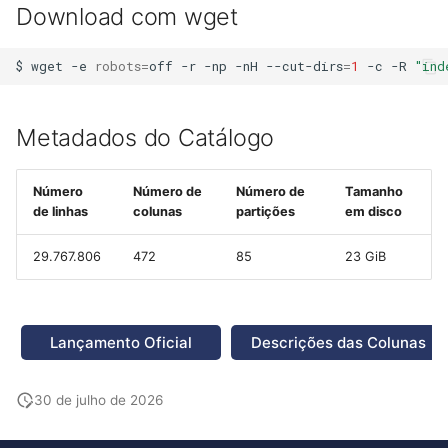
Download com wget
$
wget
-e
robots
=
off
-r
-np
-nH
--cut-dirs
=
1
-c
-R
"ind
Metadados do Catálogo
Número
Número de
Número de
Tamanho
de linhas
colunas
partições
em disco
29.767.806
472
85
23 GiB
Lançamento Oficial
Descrições das Colunas
30 de julho de 2026