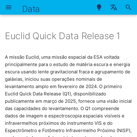
Data
I
Português
n
English
Euclid Quick Data Release 1
Rubin DP1 Object (Lite)
DES DR2
DESI DR1 (z-catalog)
Carregar usando LSDB
Gaia DR3
HSC PDR3 g
Pan-STARRS1 (objects)
DR4
Lightcurve
AllWISE
ZTF DR14 Objects
DES Y6 Gold IR
i
Español
c
DES Y6 Gold
Download com wget
HSC PDR3 r
Pan-STARRS1 (detection)
Photometry
TIC
NEOWISE
ZTF DR14 Source
LSST Photo-z Server
A missão Euclid, uma missão espacial da ESA voltada
principalmente para o estudo de matéria escura e energia
i
Metadados do Catálogo
HSC PDR3 i
ZTF DR23 Objects
Redshifts Públicos
escura usando lente gravitacional fraca e agrupamento de
a
galáxias, iniciou suas operações nominais de
levantamento amplo em fevereiro de 2024. O primeiro
HSC PDR3 z
ZTF DR23 Lightcurves
Predições de Ocultações
l
Euclid Quick Data Release (Q1), disponibilizado
Estelares
i
publicamente em março de 2025, fornece uma visão inicial
HSC PDR3 y
ZTF DR24 Objects
das capacidades do levantamento. O Q1 compreende
z
Catálogos de Aglomerados
dados de imagem e espectroscopia espaciais visíveis e
WaZP
ZTF DR24 Lightcurves
a
infravermelhos próximos do instrumento VIS e do
Espectrômetro e Fotômetro Infravermelho Próximo (NISP),
n