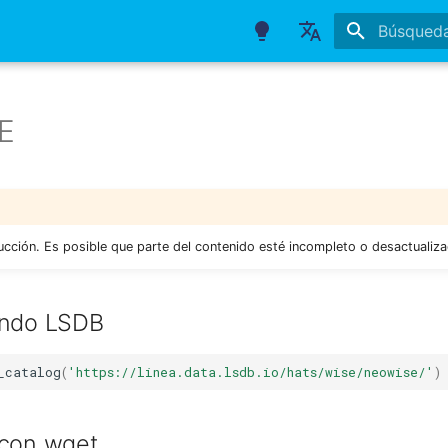
Inicializan
Português
English
E
Español
ucción. Es posible que parte del contenido esté incompleto o desactualiz
ando LSDB
_catalog
(
'https://linea.data.lsdb.io/hats/wise/neowise/'
)
 con wget