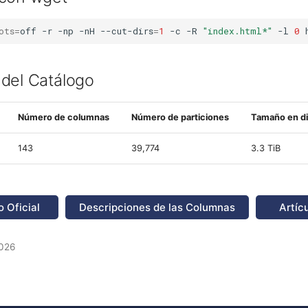
ots
=
off
-r
-np
-nH
--cut-dirs
=
1
-c
-R
"index.html*"
-l
0
del Catálogo
Número de columnas
Número de particiones
Tamaño en d
143
39,774
3.3 TiB
 Oficial
Descripciones de las Columnas
Artícu
2026