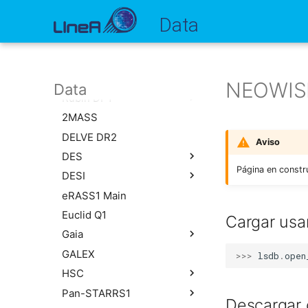
Data
Inicio
LSDB Surveys
NEOWIS
Data
Rubin DP1
2MASS
Rubin DP1 Object (Lite)
DELVE DR2
Aviso
DES
Página en constr
DESI
DES DR2
eRASS1 Main
DES Y6 Gold
DESI DR1 (z-catalog)
Euclid Q1
Cargar us
Gaia
GALEX
Gaia DR3
>>>
lsdb
.
open
HSC
Pan-STARRS1
HSC PDR3 g
Descargar