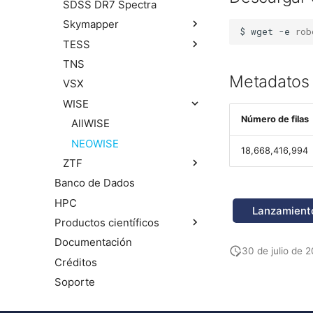
SDSS DR7 Spectra
HSC PDR3 r
Pan-STARRS1 (objects)
Skymapper
HSC PDR3 i
Pan-STARRS1 (detection)
$
wget
-e
rob
TESS
HSC PDR3 z
DR4
TNS
HSC PDR3 y
Photometry
Lightcurve
Metadatos 
VSX
TIC
WISE
Número de filas
AllWISE
NEOWISE
18,668,416,994
ZTF
Banco de Dados
ZTF DR14 Objects
HPC
ZTF DR14 Source
Lanzamiento
Productos científicos
ZTF DR23 Objects
Documentación
DES Y6 Gold IR
ZTF DR23 Lightcurves
30 de julio de 
Créditos
LSST Photo-z Server
ZTF DR24 Objects
Soporte
Redshifts Públicos
ZTF DR24 Lightcurves
Predicciones de Ocultações