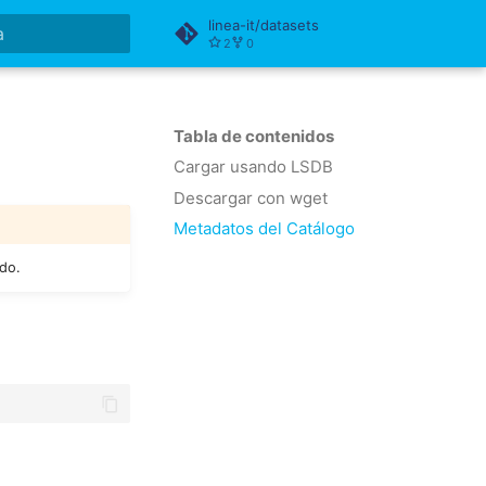
linea-it/datasets
2
0
do búsqueda
Tabla de contenidos
Cargar usando LSDB
Descargar con wget
Metadatos del Catálogo
ado.